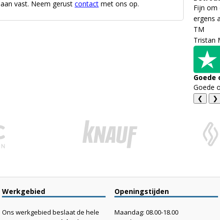
ns aan vast. Neem gerust
contact
met ons op.
Fijn om 
ergens a
TM
Tristan
Goede 
Goede of
❮
❯
Werkgebied
Openingstijden
Ons werkgebied beslaat de hele
Maandag: 08.00-18.00