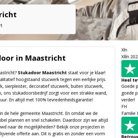
richt
rt
Xln
door in Maastricht
Xílín
202
astricht?
Stukadoor Maastricht
staat voor je klaar!
litatief hoogstaand stucwerk tegen een eerlijke prijs.
Heel t
, sierpleister, decoratief stucwerk, buiten stucwerk,
Goede pr
k, ons stukadoorsbedrijf zorgt voor een strakke wand,
goede p
uur. En altijd met 100% tevredenheidsgarantie!
verder!
FH
f in de hele gemeente Maastricht. En omdat we de
Familie
bel plannen en snel schakelen. Daardoor zijn we altijd
uwd naar de mogelijkheden? Bekijk onze projecten in
blijvende offerte aan. Dit is gratis en zonder een vorm
Betrou