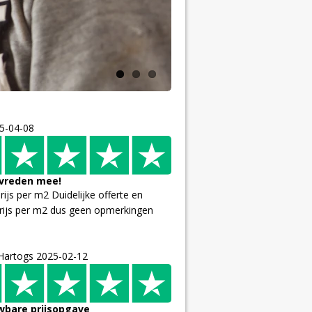
Professionee
Van glad pleisterwerk tot 
5-04-08
evreden mee!
ijs per m2 Duidelijke offerte en
rijs per m2 dus geen opmerkingen
 Hartogs
2025-02-12
wbare prijsopgave